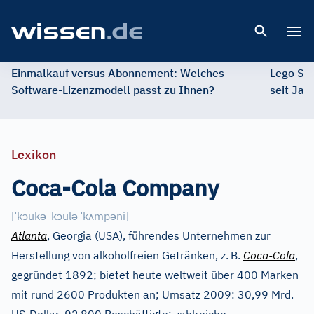
Open 
Einmalkauf versus Abonnement: Welches
Lego St
Software-Lizenzmodell passt zu Ihnen?
seit Jah
Lexikon
Coca-Cola Company
ˈ
ɔ
ə
ˈ
ɔ
ə
ˈ
ʌ
ə
[
k
uk
k
ul
k
mp
ni
]
Atlanta
, Georgia (USA), führendes Unternehmen zur
Herstellung von alkoholfreien Getränken, z.
B.
Coca-Cola
,
gegründet 1892; bietet heute weltweit über 400 Marken
mit rund 2600 Produkten an; Umsatz 2009: 30,99 Mrd.