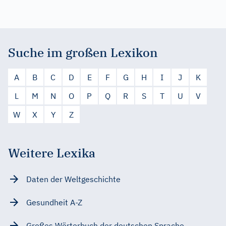
Suche im großen Lexikon
A
B
C
D
E
F
G
H
I
J
K
L
M
N
O
P
Q
R
S
T
U
V
W
X
Y
Z
Weitere Lexika
Daten der Weltgeschichte
Gesundheit A-Z
Großes Wörterbuch der deutschen Sprache