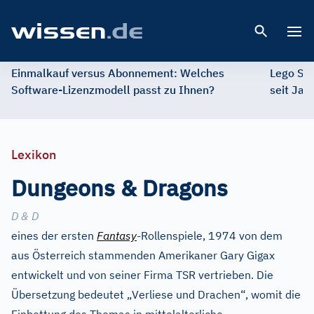
Open 
Einmalkauf versus Abonnement: Welches
Lego St
Software-Lizenzmodell passt zu Ihnen?
seit Jah
Lexikon
Dungeons & Dragons
D & D
eines der ersten
Fantasy
-Rollenspiele, 1974 von dem
aus Österreich stammenden Amerikaner Gary Gigax
entwickelt und von seiner Firma TSR vertrieben. Die
Übersetzung bedeutet „Verliese und Drachen“, womit die