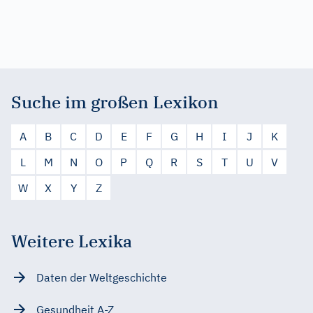
Suche im großen Lexikon
A
B
C
D
E
F
G
H
I
J
K
L
M
N
O
P
Q
R
S
T
U
V
W
X
Y
Z
Weitere Lexika
Daten der Weltgeschichte
Gesundheit A-Z