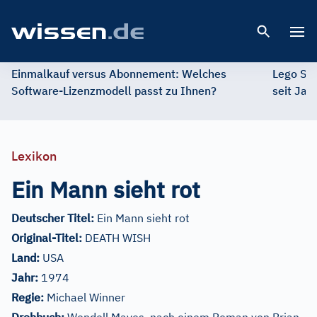
Open 
Einmalkauf versus Abonnement: Welches
Lego St
Software-Lizenzmodell passt zu Ihnen?
seit Jah
Lexikon
Ein Mann sieht rot
Deutscher Titel:
Ein Mann sieht rot
Original-Titel:
DEATH WISH
Land:
USA
Jahr:
1974
Regie:
Michael Winner