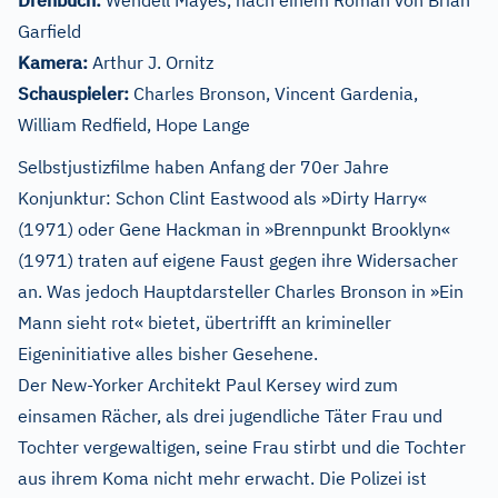
Drehbuch:
Wendell Mayes, nach einem Roman von Brian
Garfield
Kamera:
Arthur J. Ornitz
Schauspieler:
Charles Bronson, Vincent Gardenia,
William Redfield, Hope Lange
Selbstjustizfilme haben Anfang der 70er Jahre
Konjunktur: Schon Clint Eastwood als »Dirty Harry«
(1971) oder Gene Hackman in »Brennpunkt Brooklyn«
(1971) traten auf eigene Faust gegen ihre Widersacher
an. Was jedoch Hauptdarsteller Charles Bronson in »Ein
Mann sieht rot« bietet, übertrifft an krimineller
Eigeninitiative alles bisher Gesehene.
Der New-Yorker Architekt Paul Kersey wird zum
einsamen Rächer, als drei jugendliche Täter Frau und
Tochter vergewaltigen, seine Frau stirbt und die Tochter
aus ihrem Koma nicht mehr erwacht. Die Polizei ist