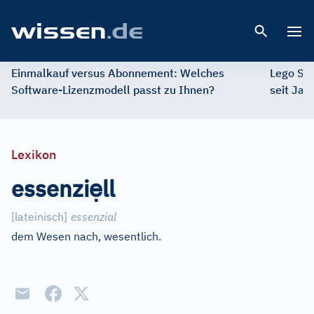
Open 
Einmalkauf versus Abonnement: Welches
Lego St
Software-Lizenzmodell passt zu Ihnen?
seit Jah
Lexikon
ẹ
essenzi
ll
[
lateinisch
]
essenzial
dem Wesen nach, wesentlich.