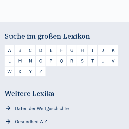
Suche im großen Lexikon
A
B
C
D
E
F
G
H
I
J
K
L
M
N
O
P
Q
R
S
T
U
V
W
X
Y
Z
Weitere Lexika
Daten der Weltgeschichte
Gesundheit A-Z