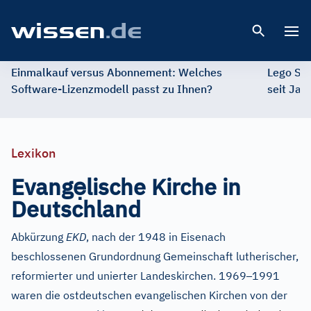
Open 
Einmalkauf versus Abonnement: Welches
Lego St
Software-Lizenzmodell passt zu Ihnen?
seit Jah
Lexikon
ẹ
Evang
lische Kirche in
Deutschland
Abkürzung
EKD
, nach der 1948 in Eisenach
beschlossenen Grundordnung Gemeinschaft lutherischer,
–
reformierter und unierter Landeskirchen. 1969
1991
waren die ostdeutschen evangelischen Kirchen von der