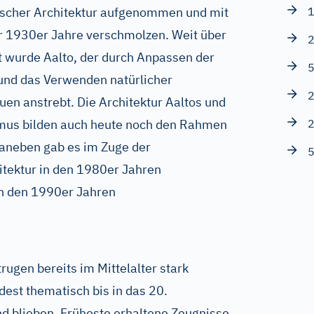
ischer Architektur aufgenommen und mit
1
er 1930er Jahre verschmolzen. Weit über
2
t wurde Aalto, der durch Anpassen der
5
 und das Verwenden natürlicher
2
en anstrebt. Die Architektur Aaltos und
ismus bilden auch heute noch den Rahmen
2
 Daneben gab es im Zuge der
5
hitektur in den 1980er Jahren
n den 1990er Jahren
.
rugen bereits im Mittelalter stark
dest thematisch bis in das 20.
d blieben. Früheste erhaltene Zeugnisse