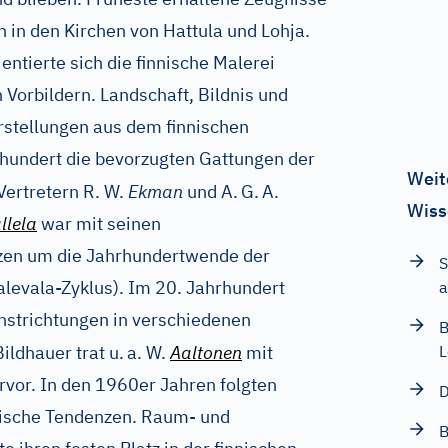
 in den Kirchen von Hattula und Lohja.
entierte sich die finnische Malerei
orbildern. Landschaft, Bildnis und
rstellungen aus dem finnischen
rhundert die bevorzugten Gattungen der
Weit
Vertretern R. W.
Ekman
und A.
G.
A.
Wiss
llela
war mit seinen
zen um die Jahrhundertwende der
S
alevala-Zyklus). Im 20. Jahrhundert
a
nstrichtungen in verschiedenen
B
ildhauer trat u.
a. W.
Aaltonen
mit
L
rvor. In den 1960er Jahren folgten
D
stische Tendenzen. Raum- und
B