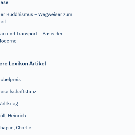
Nase
er Buddhismus – Wegweiser zum
eil
au und Transport – Basis der
Moderne
ere Lexikon Artikel
obelpreis
esellschaftstanz
eltkrieg
öll, Heinrich
haplin, Charlie