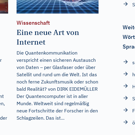
S
Wissenschaft
Weit
Eine neue Art von
Wört
Internet
Spra
Die Quantenkommunikation
r
verspricht einen sicheren Austausch
s
von Daten – per Glasfaser oder über
Satellit und rund um die Welt. Ist das
noch ferne Zukunftsmusik oder schon
bald Realität? von DIRK EIDEMÜLLER
nt
Der Quantencomputer ist in aller
S
en,
Munde. Weltweit sind regelmäßig
neue Fortschritte der Forscher in den
F
 der
Schlagzeilen. Das ist...
ö
e