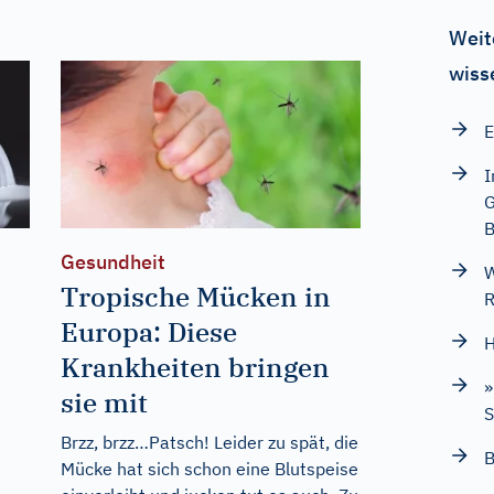
Weit
wiss
E
I
G
B
Gesundheit
W
Tropische Mücken in
R
Europa: Diese
H
Krankheiten bringen
»
sie mit
Brzz, brzz…Patsch! Leider zu spät, die
B
Mücke hat sich schon eine Blutspeise