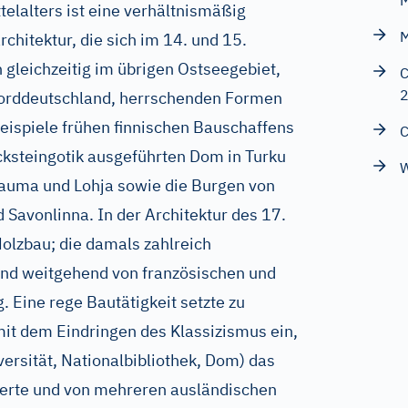
M
telalters ist eine verhältnismäßig
M
rchitektur, die sich im 14. und 15.
n gleichzeitig im übrigen Ostseegebiet,
C
orddeutschland, herrschenden Formen
ispiele frühen finnischen Bauschaffens
C
cksteingotik ausgeführten Dom in Turku
W
Rauma und Lohja sowie die Burgen von
 Savonlinna. In der Architektur des 17.
olzbau; die damals zahlreich
nd weitgehend von französischen und
 Eine rege Bautätigkeit setzte zu
it dem Eindringen des Klassizismus ein,
versität, Nationalbibliothek, Dom) das
derte und von mehreren ausländischen