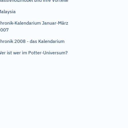
assivholzmöbel und ihre Vorteile
alaysia
hronik-Kalendarium Januar-März
2007
hronik 2008 - das Kalendarium
er ist wer im Potter-Universum?