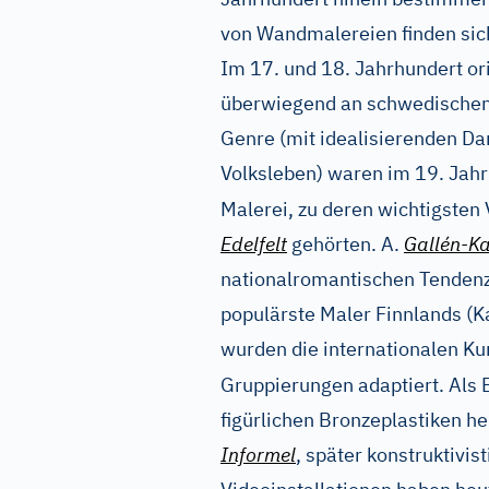
von Wandmalereien finden sich
Im 17. und 18. Jahrhundert ori
überwiegend an schwedischen V
Genre (mit idealisierenden Da
Volksleben) waren im 19. Jah
Malerei, zu deren wichtigsten 
Edelfelt
gehörten. A.
Gallén-Ka
nationalromantischen Tenden
populärste Maler Finnlands (K
wurden die internationalen Ku
Gruppierungen adaptiert. Als B
figürlichen Bronzeplastiken he
Informel
, später konstruktivi