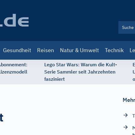
Gesundheit
Reisen
Natur & Umwelt
Technik
Le
 Abonnement:
Lego Star Wars: Warum die Kult-
E
Lizenzmodell
Serie Sammler seit Jahrzehnten
U
fasziniert
o
Mehr
t
T
M