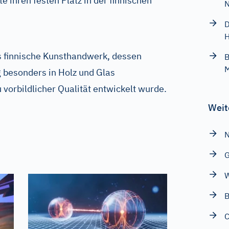
e ihren festen Platz in der finnischen
D
H
as finnische Kunsthandwerk, dessen
B
besonders in Holz und Glas
vorbildlicher Qualität entwickelt wurde.
Weit
N
G
W
B
C