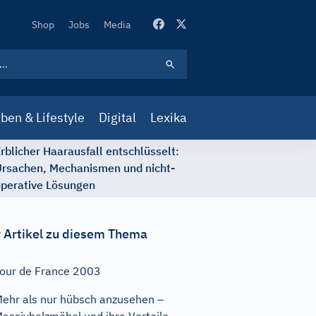
Secondary
Shop
Jobs
Media
Navigation
ben & Lifestyle
Digital
Lexika
rblicher Haarausfall entschlüsselt:
rsachen, Mechanismen und nicht-
perative Lösungen
 Artikel zu diesem Thema
our de France 2003
ehr als nur hübsch anzusehen –