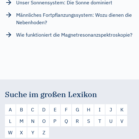
Unser Sonnensystem: Die Sonne dominiert
Männliches Fortpflanzungssystem: Wozu dienen die
Nebenhoden?
Wie funktioniert die Magnetresonanzspektroskopie?
Suche im großen Lexikon
A
B
C
D
E
F
G
H
I
J
K
L
M
N
O
P
Q
R
S
T
U
V
W
X
Y
Z