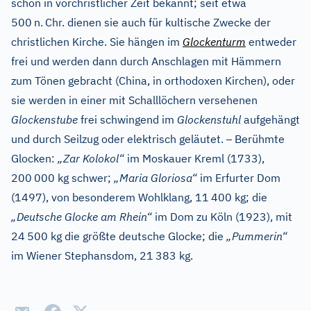
schon in vorchristlicher Zeit bekannt; seit etwa
500
n.
Chr. dienen sie auch für kultische Zwecke der
christlichen Kirche. Sie hängen im
Glockenturm
entweder
frei und werden dann durch Anschlagen mit Hämmern
zum Tönen gebracht (China, in orthodoxen Kirchen), oder
sie werden in einer mit Schalllöchern versehenen
Glockenstube
frei schwingend im
Glockenstuhl
aufgehängt
–
und durch Seilzug oder elektrisch geläutet.
Berühmte
Glocken:
„Zar Kolokol“
im Moskauer Kreml (1733),
200
000 kg schwer;
„Maria Gloriosa“
im Erfurter Dom
(1497), von besonderem Wohlklang, 11
400 kg; die
„Deutsche Glocke am Rhein“
im Dom zu Köln (1923), mit
24
500 kg die größte deutsche Glocke; die
„Pummerin“
im Wiener Stephansdom, 21
383 kg.