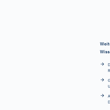
Weit
Wiss
D
R
G
A
D