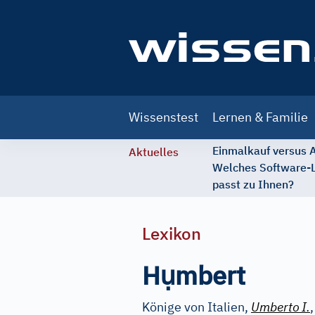
Main
Wissenstest
Lernen & Familie
navigation
Einmalkauf versus
Aktuelles
Welches Software-
passt zu Ihnen?
Lexikon
ụ
H
mbert
Könige von Italien,
Umberto
I.