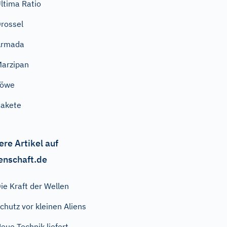
ltima Ratio
rossel
Armada
arzipan
Löwe
akete
ere Artikel auf
enschaft.de
ie Kraft der Wellen
chutz vor kleinen Aliens
eue Technik liefert