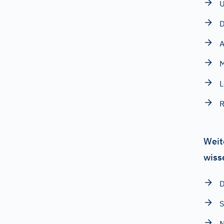
U
D
M
R
Weit
wiss
D
S
N