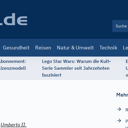
Gesundheit
Reisen
Natur & Umwelt
Technik
Le
 Abonnement:
Lego Star Wars: Warum die Kult-
E
Lizenzmodell
Serie Sammler seit Jahrzehnten
U
fasziniert
o
Mehr
R
P
,
Umberto
II.