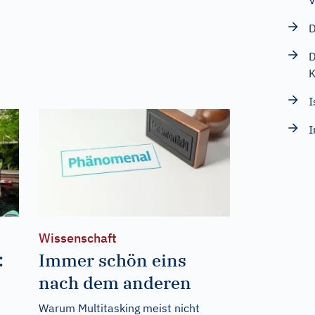
V
D
D
K
I
I
Wissenschaft
:
Immer schön eins
nach dem anderen
Warum Multitasking meist nicht