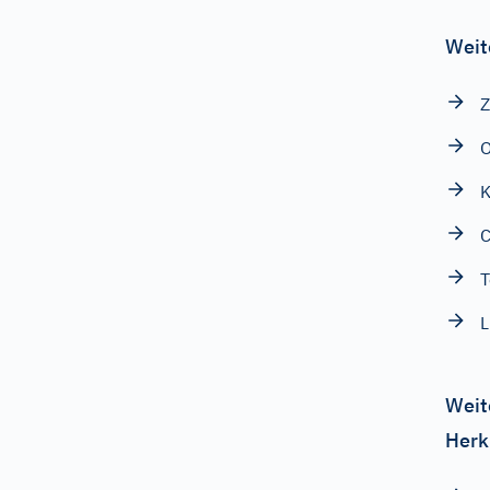
Weit
Z
K
T
L
Weit
Herk