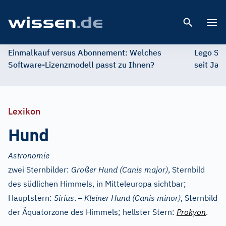
Open 
Einmalkauf versus Abonnement: Welches
Lego St
Software-Lizenzmodell passt zu Ihnen?
seit Jah
Lexikon
Hund
Astronomie
zwei Sternbilder:
Großer Hund (Canis major)
, Sternbild
des südlichen Himmels, in Mitteleuropa sichtbar;
–
Hauptstern:
Sirius
.
Kleiner Hund (Canis minor)
, Sternbild
der Äquatorzone des Himmels; hellster Stern:
Prokyon
.