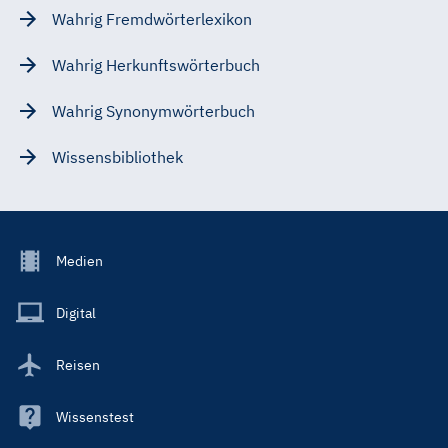
Wahrig Fremdwörterlexikon
Wahrig Herkunftswörterbuch
Wahrig Synonymwörterbuch
Wissensbibliothek
Footer
Medien
Menu
Main
Digital
Reisen
Wissenstest