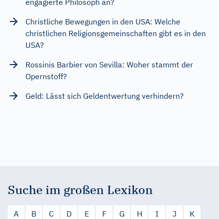
engagierte Philosoph an?
Christliche Bewegungen in den USA: Welche
christlichen Religionsgemeinschaften gibt es in den
USA?
Rossinis Barbier von Sevilla: Woher stammt der
Opernstoff?
Geld: Lässt sich Geldentwertung verhindern?
Suche im großen Lexikon
A
B
C
D
E
F
G
H
I
J
K