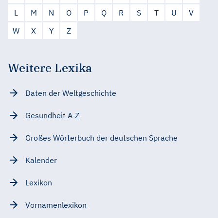
L
M
N
O
P
Q
R
S
T
U
V
W
X
Y
Z
Weitere Lexika
Daten der Weltgeschichte
Gesundheit A-Z
Großes Wörterbuch der deutschen Sprache
Kalender
Lexikon
Vornamenlexikon