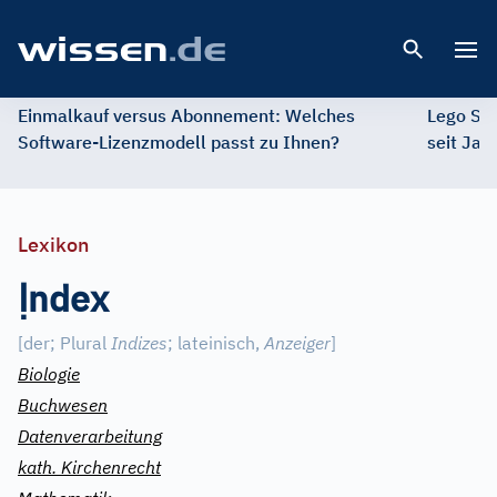
Open 
Einmalkauf versus Abonnement: Welches
Lego St
Software-Lizenzmodell passt zu Ihnen?
seit Jah
Lexikon
Ị
ndex
[der
;
Plural
Indizes
;
lateinisch,
Anzeiger
]
Biologie
Buchwesen
Datenverarbeitung
kath. Kirchenrecht