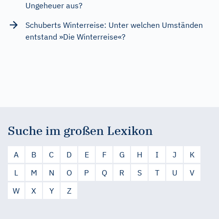
Ungeheuer aus?
Schuberts Winterreise: Unter welchen Umständen
entstand »Die Winterreise«?
Suche im großen Lexikon
A
B
C
D
E
F
G
H
I
J
K
L
M
N
O
P
Q
R
S
T
U
V
W
X
Y
Z