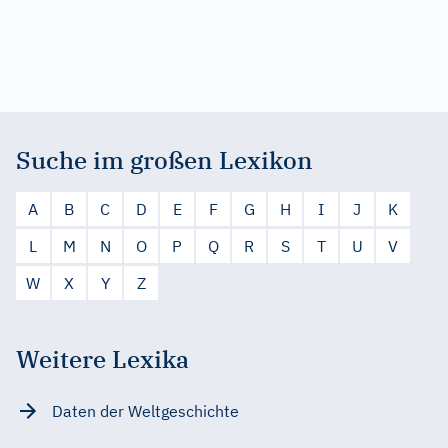
Suche im großen Lexikon
A
B
C
D
E
F
G
H
I
J
K
L
M
N
O
P
Q
R
S
T
U
V
W
X
Y
Z
Weitere Lexika
Daten der Weltgeschichte