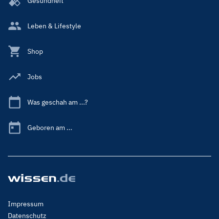
Gesundheit
Leben & Lifestyle
Shop
Jobs
Was geschah am ...?
Geboren am ...
Footer
Impressum
Menu
Datenschutz