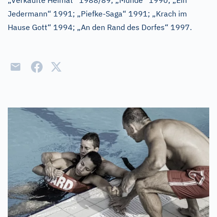
„Verkaufte Heimat“ 1988/89; „Munde“ 1990; „Ein
Jedermann“ 1991; „Piefke-Saga“ 1991; „Krach im
Hause Gott“ 1994; „An den Rand des Dorfes“ 1997.