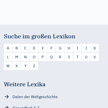
Suche im großen Lexikon
A
B
C
D
E
F
G
H
I
J
K
L
M
N
O
P
Q
R
S
T
U
V
W
X
Y
Z
Weitere Lexika
Daten der Weltgeschichte
Gesundheit A-Z