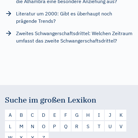
die Alhambra eine besondere Anziehung aus?
Literatur um 2000: Gibt es überhaupt noch
prägende Trends?
Zweites Schwangerschaftsdrittel: Welchen Zeitraum
umfasst das zweite Schwangerschaftsdrittel?
Suche im großen Lexikon
A
B
C
D
E
F
G
H
I
J
K
L
M
N
O
P
Q
R
S
T
U
V
W
X
Y
Z