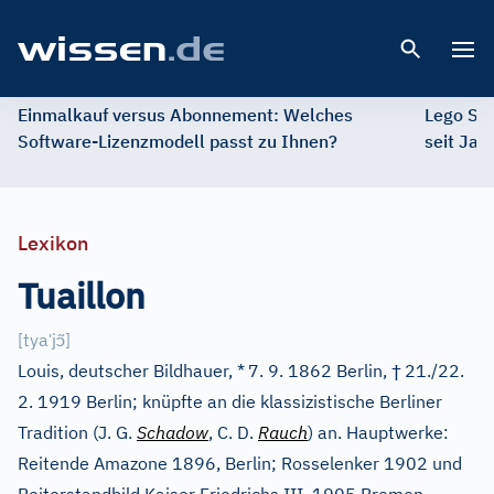
Open 
Einmalkauf versus Abonnement: Welches
Lego St
Software-Lizenzmodell passt zu Ihnen?
seit Jah
Lexikon
Tuaillon
ˈ
ɔ̃
[
tya
j
]
†
Louis, deutscher Bildhauer, *
7. 9. 1862 Berlin,
21./22.
2. 1919 Berlin; knüpfte an die klassizistische Berliner
Tradition (J. G.
Schadow
, C. D.
Rauch
) an. Hauptwerke:
Reitende Amazone 1896, Berlin; Rosselenker 1902 und