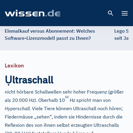
Open 
Einmalkauf versus Abonnement: Welches
Lego St
Software-Lizenzmodell passt zu Ihnen?
seit Jah
Lexikon
Ụ
ltraschall
nicht hörbare Schallwellen sehr hoher Frequenz (größer
10
als 20
000 Hz). Oberhalb 10
Hz spricht man von
Hyperschall.
Viele Tiere können Ultraschall noch hören;
Fledermäuse „sehen“, indem sie Hindernisse durch die
Reflexion des von ihnen selbst erzeugten Ultraschalls