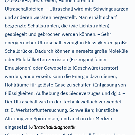
–
(20
80 kHz) feststellen; Hunde hören auf
–
Ultraschallpfeifen.
Ultraschall wird mit Schwingquarzen
und anderen Geräten hergestellt. Man erhält scharf
begrenzte Schallstrahlen, die (wie Lichtstrahlen)
–
gespiegelt und gebrochen werden können.
Sehr
energiereicher Ultraschall erzeugt in Flüssigkeiten große
Schalldrücke. Dadurch können einerseits große Moleküle
oder Molekülketten zerrissen (Erzeugung feiner
Emulsionen) oder Gewebeteile (Geschwüre) zerstört
werden, andererseits kann die Energie dazu dienen,
Hohlräume für gelöste Gase zu schaffen (Entgasung von
–
Flüssigkeiten, Aufhebung des Siedeverzuges und dgl.).
Der Ultraschall wird in der Technik vielfach verwendet
(z.
B. Werkstoffuntersuchung, Schweißen; künstliche
Alterung von Spirituosen) und auch in der Medizin
eingesetzt (
Ultraschalldiagnostik
,