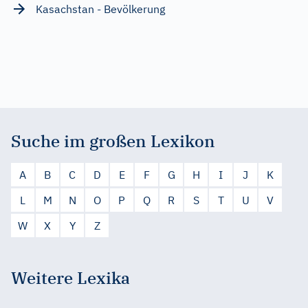
Kasachstan - Bevölkerung
Suche im großen Lexikon
A
B
C
D
E
F
G
H
I
J
K
L
M
N
O
P
Q
R
S
T
U
V
W
X
Y
Z
Weitere Lexika