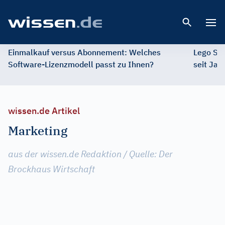
Open 
Einmalkauf versus Abonnement: Welches
Lego St
Software-Lizenzmodell passt zu Ihnen?
seit Jah
wissen.de Artikel
Marketing
aus der wissen.de Redaktion / Quelle: Der
Brockhaus Wirtschaft