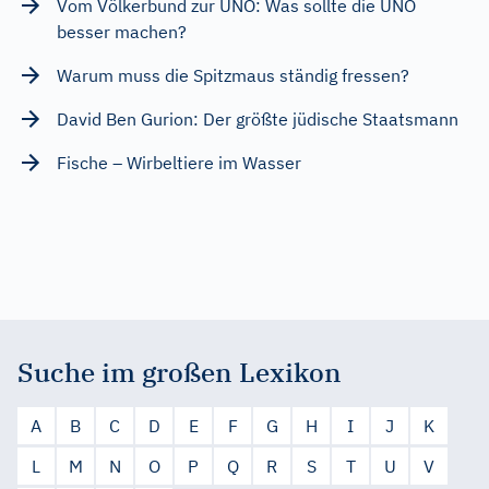
Vom Völkerbund zur UNO: Was sollte die UNO
besser machen?
Warum muss die Spitzmaus ständig fressen?
David Ben Gurion: Der größte jüdische Staatsmann
Fische – Wirbeltiere im Wasser
Suche im großen Lexikon
A
B
C
D
E
F
G
H
I
J
K
L
M
N
O
P
Q
R
S
T
U
V