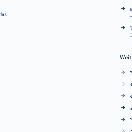
I
das
H
R
E
Weit
R
S
S
P
K