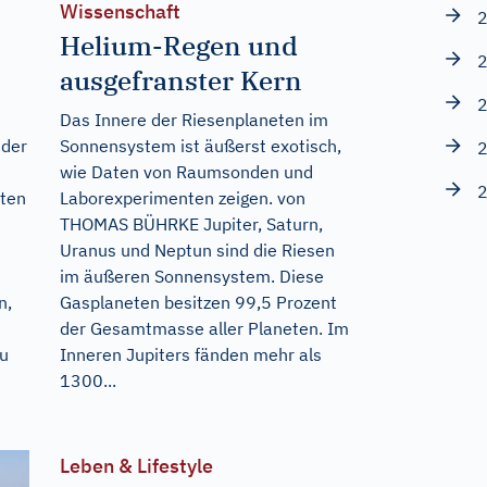
Wissenschaft
2
Helium-Regen und
2
ausgefranster Kern
2
Das Innere der Riesenplaneten im
 der
Sonnensystem ist äußerst exotisch,
2
e
wie Daten von Raumsonden und
2
lten
Laborexperimenten zeigen. von
THOMAS BÜHRKE Jupiter, Saturn,
Uranus und Neptun sind die Riesen
im äußeren Sonnensystem. Diese
n,
Gasplaneten besitzen 99,5 Prozent
der Gesamtmasse aller Planeten. Im
zu
Inneren Jupiters fänden mehr als
1300...
Leben & Lifestyle