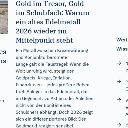
Gold im Tresor, Gold
im Schubfach: Warum
ein altes Edelmetall
2026 wieder im
Mittelpunkt steht
Weit
Wiss
es
Ein Metall zwischen Krisenwährung
und Konjunkturbarometer
ms
R
Lange galt die Faustregel: Wenn die
Z
Welt unruhig wird, steigt der
Goldpreis. Kriege, Inflation,
P
Finanzkrisen – jedes größere Beben
G
trieb Anleger in das Edelmetall, das
im Gegensatz zu Aktien oder Anleihen
V
en
nicht von der Bonität eines
e
Schuldners abhängt. Doch 2026 zeigt
A
sich ein differenzierteres Bild: Der
C
Goldmarkt reagiert sensibel...