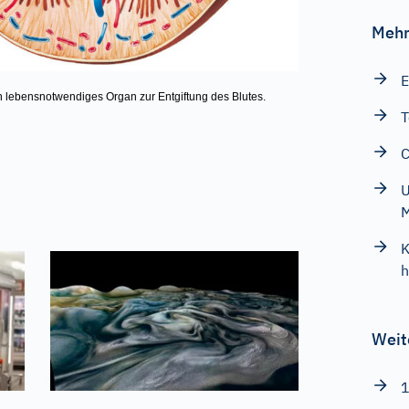
Mehr
E
in lebensnotwendiges Organ zur Entgiftung des Blutes.
T
C
U
K
h
Weit
1