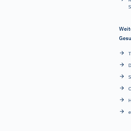
S
Weit
Gesu
T
S
C
H
e