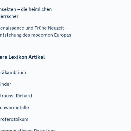
nsekten – die heimlichen
errscher
enaissance und Frühe Neuzeit –
ntstehung des modernen Europas
ere Lexikon Artikel
Präkambrium
inder
trauss, Richard
chwermetalle
roterozoikum
ommunistische Partei der