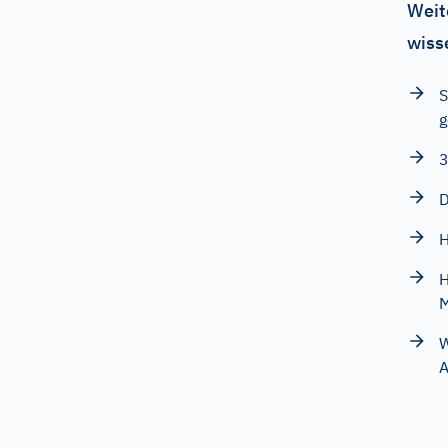
Weit
wiss
S
g
3
D
H
H
M
W
A