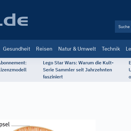
Gesundheit
Reisen
Natur & Umwelt
Technik
Le
 Abonnement:
Lego Star Wars: Warum die Kult-
E
Lizenzmodell
Serie Sammler seit Jahrzehnten
U
fasziniert
o