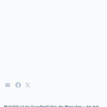
Mobilität ist ein Grundbedürfnis der Menschen
–
das hat