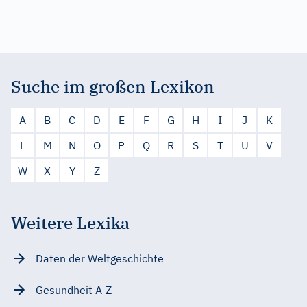
Suche im großen Lexikon
A
B
C
D
E
F
G
H
I
J
K
L
M
N
O
P
Q
R
S
T
U
V
W
X
Y
Z
Weitere Lexika
Daten der Weltgeschichte
Gesundheit A-Z