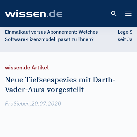
Open 
Einmalkauf versus Abonnement: Welches
Lego St
Software-Lizenzmodell passt zu Ihnen?
seit Jah
wissen.de Artikel
Neue Tiefseespezies mit Darth-
Vader-Aura vorgestellt
ProSieben,20.07.2020