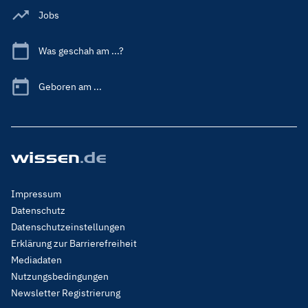
Jobs
Was geschah am ...?
Geboren am ...
Footer
Impressum
Menu
Datenschutz
Legal
Datenschutzeinstellungen
Erklärung zur Barrierefreiheit
Mediadaten
Nutzungsbedingungen
Newsletter Registrierung