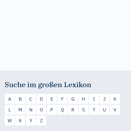
Suche im großen Lexikon
A
B
C
D
E
F
G
H
I
J
K
L
M
N
O
P
Q
R
S
T
U
V
W
X
Y
Z