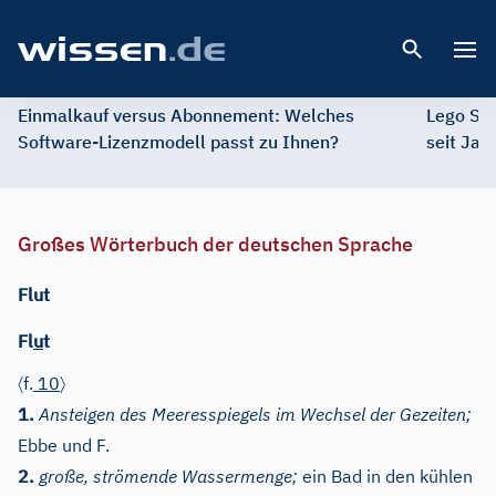
Open 
Einmalkauf versus Abonnement: Welches
Lego St
Software-Lizenzmodell passt zu Ihnen?
seit Jah
Großes Wörterbuch der deutschen Sprache
Flut
Fl
u
t
〈
〉
f.
10
1.
Ansteigen des Meeresspiegels im Wechsel der Gezeiten;
Ebbe und F.
2.
große, strömende Wassermenge;
ein Bad in den kühlen