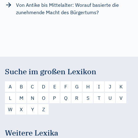
Von Antike bis Mittelalter: Worauf basierte die
zunehmende Macht des Bürgertums?
Suche im großen Lexikon
A
B
C
D
E
F
G
H
I
J
K
L
M
N
O
P
Q
R
S
T
U
V
W
X
Y
Z
Weitere Lexika