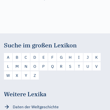
Suche im großen Lexikon
A
B
C
D
E
F
G
H
I
J
K
L
M
N
O
P
Q
R
S
T
U
V
W
X
Y
Z
Weitere Lexika
Daten der Weltgeschichte