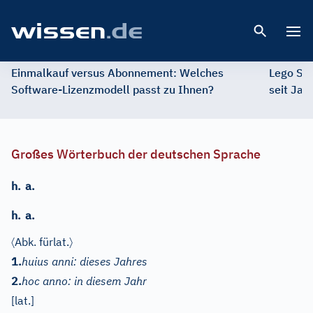
Open 
Einmalkauf versus Abonnement: Welches
Lego St
Software-Lizenzmodell passt zu Ihnen?
seit Jah
Großes Wörterbuch der deutschen Sprache
h.
a.
h.
a.
〈
〉
Abk. für
lat.
1.
huius anni: dieses Jahres
2.
hoc anno: in diesem Jahr
[
lat.
]