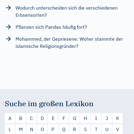
Wodurch unterscheiden sich die verschiedenen
Erbsensorten?
Pflanzen sich Pandas häufig fort?
Mohammed, der Gepriesene: Woher stammte der
islamische Religionsgründer?
Suche im großen Lexikon
A
B
C
D
E
F
G
H
I
J
K
L
M
N
O
P
Q
R
S
T
U
V