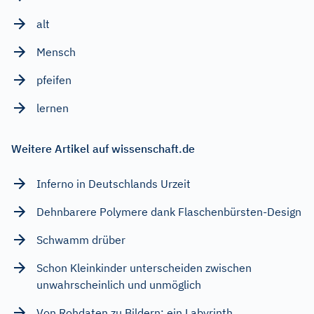
alt
Mensch
pfeifen
lernen
Weitere Artikel auf wissenschaft.de
Inferno in Deutschlands Urzeit
Dehnbarere Polymere dank Flaschenbürsten-Design
Schwamm drüber
Schon Kleinkinder unterscheiden zwischen
unwahrscheinlich und unmöglich
Von Rohdaten zu Bildern: ein Labyrinth