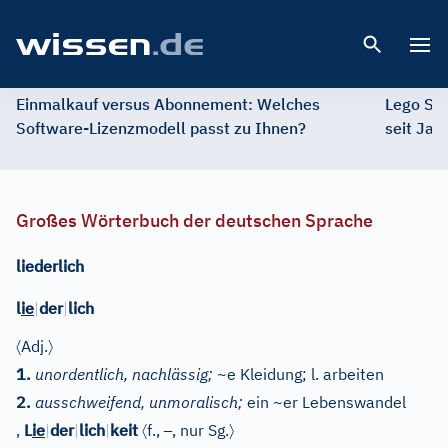
Open 
Einmalkauf versus Abonnement: Welches
Lego St
Software-Lizenzmodell passt zu Ihnen?
seit Jah
Großes Wörterbuch der deutschen Sprache
liederlich
l
ie
|
der
|
lich
〈
〉
Adj.
1.
unordentlich, nachlässig;
~e Kleidung; l. arbeiten
2.
ausschweifend, unmoralisch;
ein ~er Lebenswandel
〈
–
〉
,
L
ie
|
der
|
lich
|
keit
f.
,
, nur Sg.