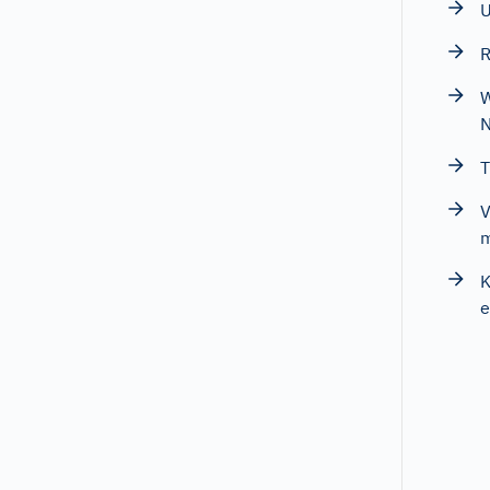
U
R
W
N
T
V
m
K
e