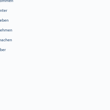
kommen
nter
geben
nehmen
machen
ber