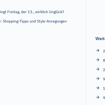
ngt Freitag, der 13., wirklich Unglück?
: Shopping-Tipps und Style-Anregungen
Weit
2
8
2
9
1
9