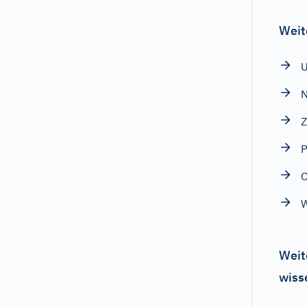
Weit
N
Z
P
W
Weit
wiss