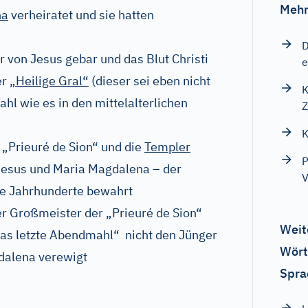
Mehr
na
verheiratet und sie hatten
D
 von Jesus gebar und das Blut Christi
e
er
„Heilige Gral“
(dieser sei eben nicht
K
hl wie es in den mittelalterlichen
Z
K
„Prieuré de Sion“ und die
Templer
P
Jesus und Maria Magdalena – der
V
e Jahrhunderte bewahrt
r Großmeister der „Prieuré de Sion“
Weit
as letzte Abendmahl“ nicht den Jünger
Wört
dalena verewigt
Spra