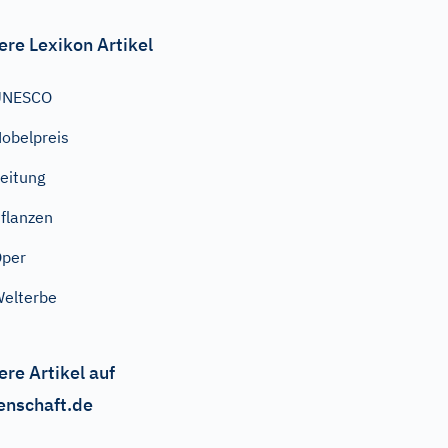
ere Lexikon Artikel
UNESCO
obelpreis
eitung
flanzen
Oper
elterbe
ere Artikel auf
enschaft.de