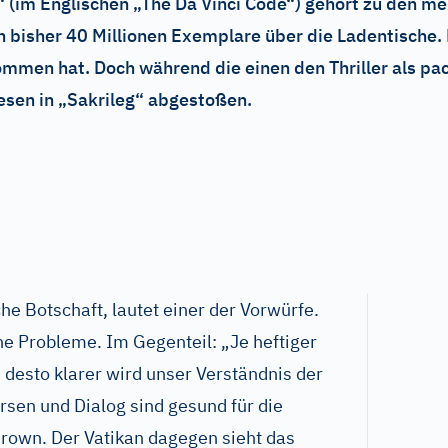
“ (im Englischen „The Da Vinci Code“) gehört zu den m
n bisher 40 Millionen Exemplare über die Ladentische.
mmen hat. Doch während die einen den Thriller als p
esen in „Sakrileg“ abgestoßen.
he Botschaft, lautet einer der Vorwürfe.
ne Probleme. Im Gegenteil: „Je heftiger
 desto klarer wird unser Verständnis der
ersen und Dialog sind gesund für die
Brown. Der Vatikan dagegen sieht das