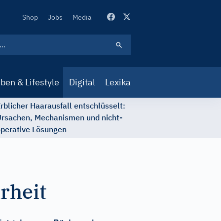
Secondary
Shop
Jobs
Media
Navigation
ben & Lifestyle
Digital
Lexika
rblicher Haarausfall entschlüsselt:
rsachen, Mechanismen und nicht-
perative Lösungen
hrheit