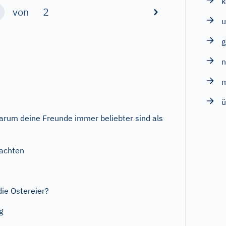
von
2
u
ü
rum deine Freunde immer beliebter sind als
achten
ie Ostereier?
g