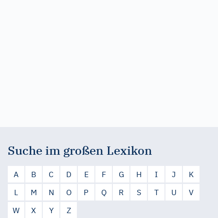
Suche im großen Lexikon
A
B
C
D
E
F
G
H
I
J
K
L
M
N
O
P
Q
R
S
T
U
V
W
X
Y
Z