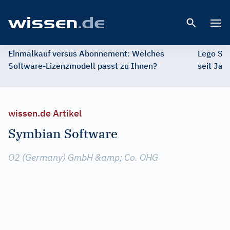
Open 
Einmalkauf versus Abonnement: Welches
Lego St
Software-Lizenzmodell passt zu Ihnen?
seit Jah
wissen.de Artikel
Symbian Software
O2 (Germany) GmbH &amp; Co. OHG