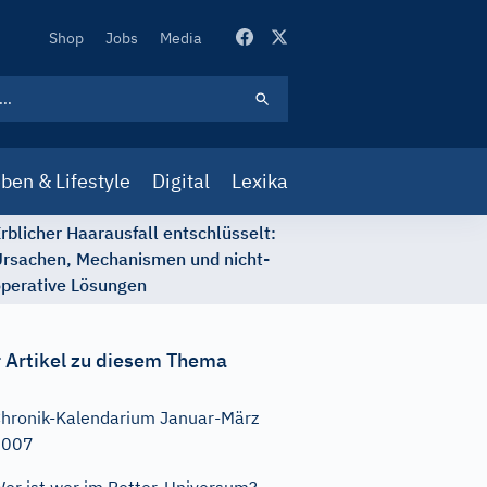
Secondary
Shop
Jobs
Media
Navigation
ben & Lifestyle
Digital
Lexika
rblicher Haarausfall entschlüsselt:
rsachen, Mechanismen und nicht-
perative Lösungen
 Artikel zu diesem Thema
hronik-Kalendarium Januar-März
2007