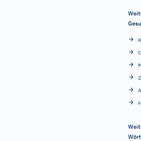
Weit
Gesu
K
O
M
Z
H
Weit
Wört