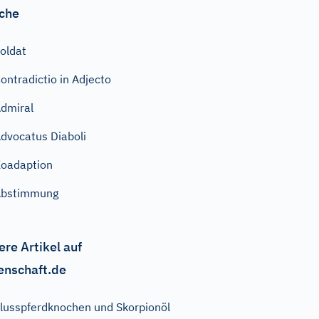
che
oldat
ontradictio in Adjecto
dmiral
dvocatus Diaboli
oadaption
Abstimmung
ere Artikel auf
enschaft.de
lusspferdknochen und Skorpionöl