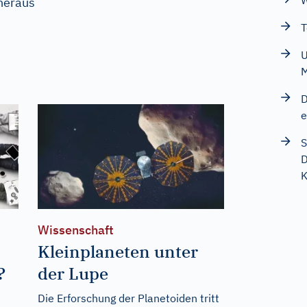
W
heraus
T
U
D
e
S
D
K
Wissenschaft
Kleinplaneten unter
?
der Lupe
Die Erforschung der Planetoiden tritt