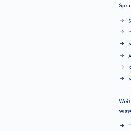
Spra
S
C
A
A
K
Weit
wiss
F