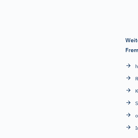
Weit
Frem
h
R
K
S
o
I