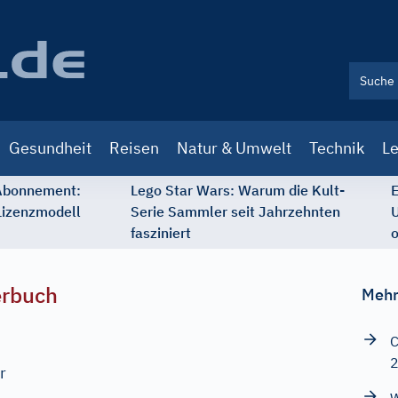
Gesundheit
Reisen
Natur & Umwelt
Technik
Le
 Abonnement:
Lego Star Wars: Warum die Kult-
E
Lizenzmodell
Serie Sammler seit Jahrzehnten
U
fasziniert
o
erbuch
Mehr
C
r