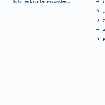
So führen Bauarbeiten zwischen...
c
Z
A
P