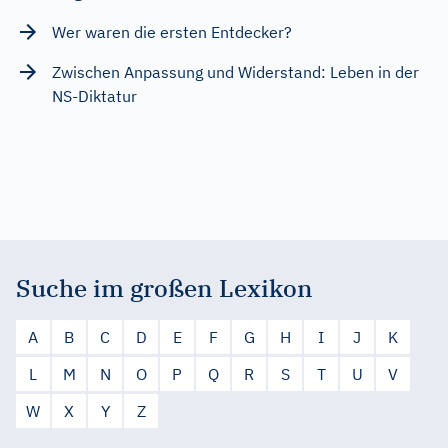
Wer waren die ersten Entdecker?
Zwischen Anpassung und Widerstand: Leben in der
NS-Diktatur
Suche im großen Lexikon
A
B
C
D
E
F
G
H
I
J
K
L
M
N
O
P
Q
R
S
T
U
V
W
X
Y
Z