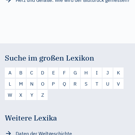
Suche im großen Lexikon
A
B
C
D
E
F
G
H
I
J
K
L
M
N
O
P
Q
R
S
T
U
V
W
X
Y
Z
Weitere Lexika
Daten der Weltgeschichte