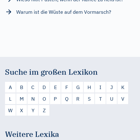
Warum ist die Wüste auf dem Vormarsch?
Suche im großen Lexikon
A
B
C
D
E
F
G
H
I
J
K
L
M
N
O
P
Q
R
S
T
U
V
W
X
Y
Z
Weitere Lexika