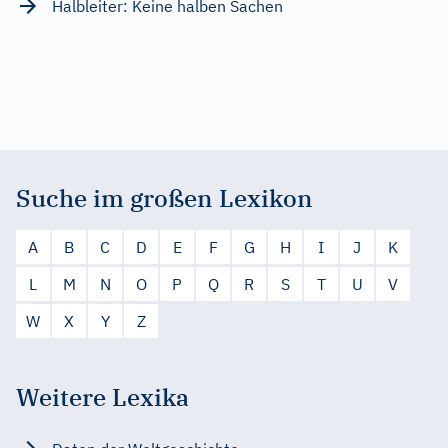
Halbleiter: Keine halben Sachen
Suche im großen Lexikon
A
B
C
D
E
F
G
H
I
J
K
L
M
N
O
P
Q
R
S
T
U
V
W
X
Y
Z
Weitere Lexika