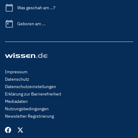
Was geschah am ...?
Geboren am ...
Footer
Impressum
Menu
Datenschutz
Legal
Datenschutzeinstellungen
Erklärung zur Barrierefreiheit
Mediadaten
Nutzungsbedingungen
Newsletter Registrierung