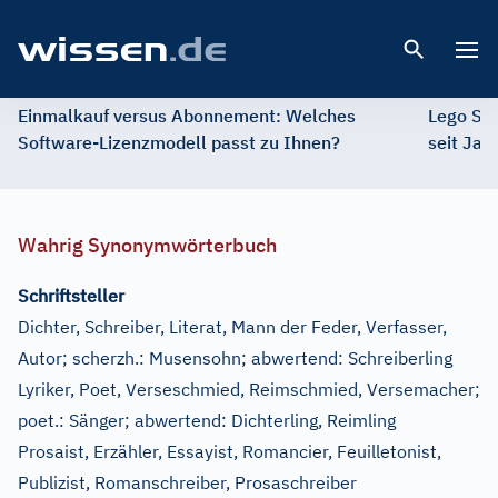
Open 
Einmalkauf versus Abonnement: Welches
Lego St
Software-Lizenzmodell passt zu Ihnen?
seit Jah
Wahrig Synonymwörterbuch
Schriftsteller
Dichter, Schreiber, Literat, Mann der Feder, Verfasser,
Autor
;
scherzh.:
Musensohn
;
abwertend:
Schreiberling
Lyriker, Poet, Verseschmied, Reimschmied, Versemacher
;
poet.:
Sänger
;
abwertend:
Dichterling, Reimling
Prosaist, Erzähler, Essayist, Romancier, Feuilletonist,
Publizist, Romanschreiber, Prosaschreiber