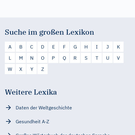
Suche im großen Lexikon
A
B
C
D
E
F
G
H
I
J
K
L
M
N
O
P
Q
R
S
T
U
V
W
X
Y
Z
Weitere Lexika
Daten der Weltgeschichte
Gesundheit A-Z