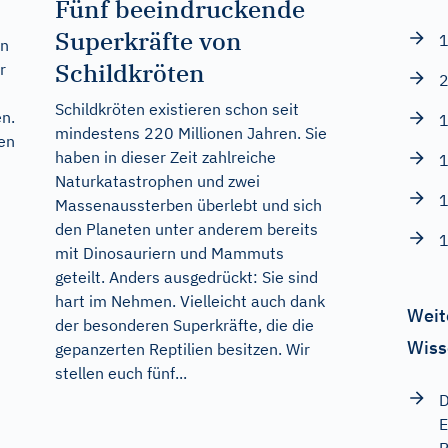
Fünf beeindruckende
Superkräfte von
1
en
Schildkröten
r
2
Schildkröten existieren schon seit
en.
1
mindestens 220 Millionen Jahren. Sie
en
haben in dieser Zeit zahlreiche
1
Naturkatastrophen und zwei
1
Massenaussterben überlebt und sich
den Planeten unter anderem bereits
1
mit Dinosauriern und Mammuts
geteilt. Anders ausgedrückt: Sie sind
hart im Nehmen. Vielleicht auch dank
Weit
der besonderen Superkräfte, die die
Wiss
gepanzerten Reptilien besitzen. Wir
stellen euch fünf...
D
E