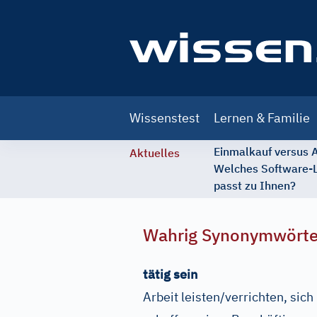
Main
Wissenstest
Lernen & Familie
navigation
Einmalkauf versus
Aktuelles
Welches Software-
passt zu Ihnen?
Wahrig Synonymwört
tätig sein
Arbeit leisten/verrichten, sich