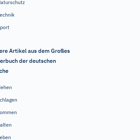
aturschutz
echnik
port
ere Artikel aus dem Großes
erbuch der deutschen
che
iehen
chlagen
kommen
alten
geben