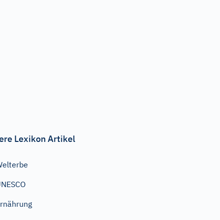
ere Lexikon Artikel
elterbe
UNESCO
rnährung