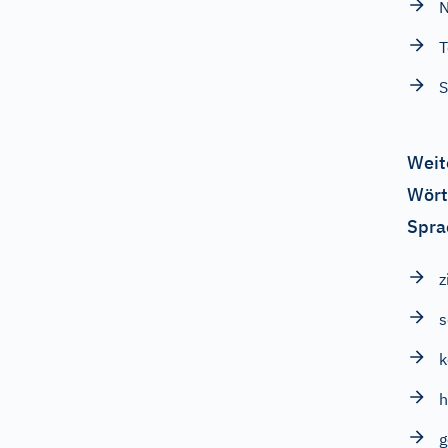
N
T
S
Weit
Wört
Spra
z
s
h