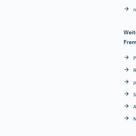
Weit
Frem
R
p
I
A
N