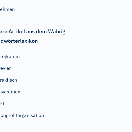
nehmen
ere Artikel aus dem Wahrig
dwörterlexikon
Programm
evier
raktisch
nvestition
kt
onprofitorganisation