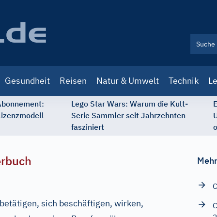
Gesundheit
Reisen
Natur & Umwelt
Technik
Le
 Abonnement:
Lego Star Wars: Warum die Kult-
E
Lizenzmodell
Serie Sammler seit Jahrzehnten
U
fasziniert
o
erbuch
Mehr
C
 betätigen, sich beschäftigen, wirken,
C