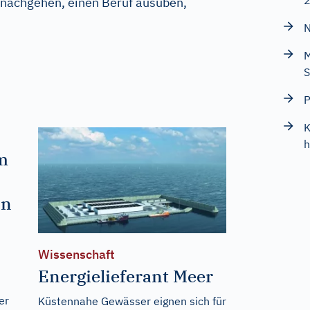
g nachgehen, einen Beruf ausüben
,
N
M
S
P
K
h
m
on
Wissenschaft
Energielieferant Meer
er
Küstennahe Gewässer eignen sich für