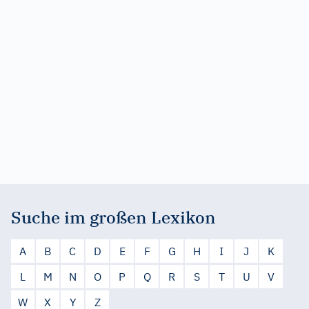
Suche im großen Lexikon
A
B
C
D
E
F
G
H
I
J
K
L
M
N
O
P
Q
R
S
T
U
V
W
X
Y
Z