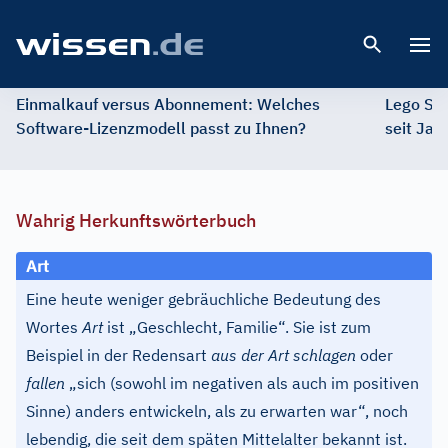
Open 
Einmalkauf versus Abonnement: Welches
Lego St
Software-Lizenzmodell passt zu Ihnen?
seit Jah
Wahrig Herkunftswörterbuch
Art
Eine heute weniger gebräuchliche Bedeutung des
Wortes
Art
ist „Geschlecht, Familie“. Sie ist zum
Beispiel in der Redensart
aus der Art schlagen
oder
fallen
„sich (sowohl im negativen als auch im positiven
Sinne) anders entwickeln, als zu erwarten war“, noch
lebendig, die seit dem späten Mittelalter bekannt ist.