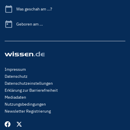
Was geschah am ...?
Geboren am ...
Footer
Impressum
Menu
Datenschutz
Legal
Datenschutzeinstellungen
Erklärung zur Barrierefreiheit
Mediadaten
Nutzungsbedingungen
Newsletter Registrierung