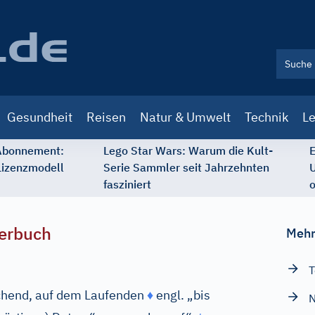
Gesundheit
Reisen
Natur & Umwelt
Technik
Le
 Abonnement:
Lego Star Wars: Warum die Kult-
E
Lizenzmodell
Serie Sammler seit Jahrzehnten
U
fasziniert
o
erbuch
Mehr
T
chend, auf dem Laufenden
♦
engl.
„bis
N