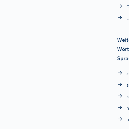
L
Weit
Wört
Spra
z
s
h
u