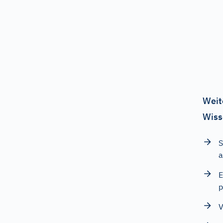
Weit
Wiss
S
a
E
p
V