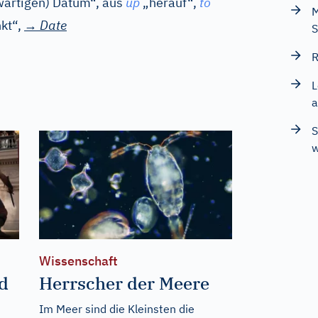
nwärtigen) Datum“, aus
up
„herauf“,
to
M
kt“,
→
Date
S
R
L
a
S
w
Wissenschaft
d
Herrscher der Meere
Im Meer sind die Kleinsten die