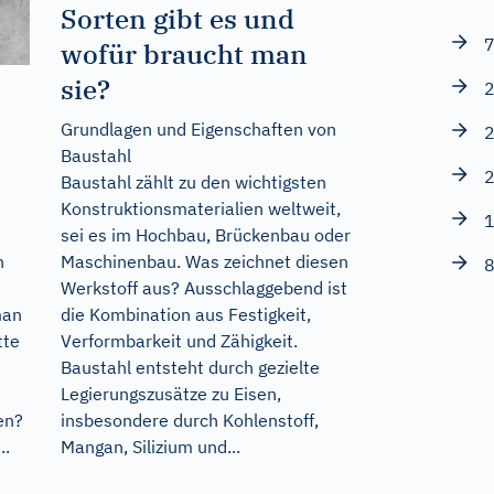
Sorten gibt es und
7
wofür braucht man
sie?
2
Grundlagen und Eigenschaften von
2
Baustahl
2
Baustahl zählt zu den wichtigsten
Konstruktionsmaterialien weltweit,
1
sei es im Hochbau, Brückenbau oder
Maschinenbau. Was zeichnet diesen
n
8
Werkstoff aus? Ausschlaggebend ist
die Kombination aus Festigkeit,
man
Verformbarkeit und Zähigkeit.
tte
Baustahl entsteht durch gezielte
Legierungszusätze zu Eisen,
insbesondere durch Kohlenstoff,
en?
Mangan, Silizium und...
..