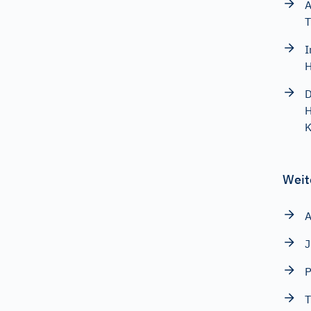
A
T
I
H
D
H
K
Weit
A
P
T