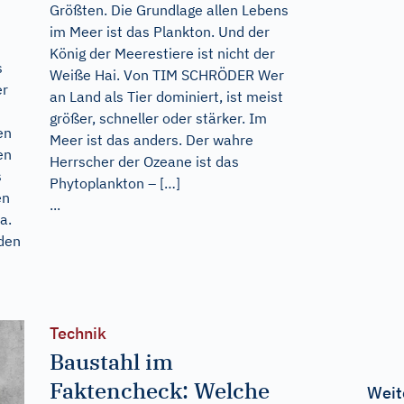
Größten. Die Grundlage allen Lebens
im Meer ist das Plankton. Und der
König der Meerestiere ist nicht der
s
Weiße Hai. Von TIM SCHRÖDER Wer
er
an Land als Tier dominiert, ist meist
größer, schneller oder stärker. Im
en
Meer ist das anders. Der wahre
en
Herrscher der Ozeane ist das
s
Phytoplankton – […]
en
...
a.
den
Technik
Baustahl im
Faktencheck: Welche
Weit