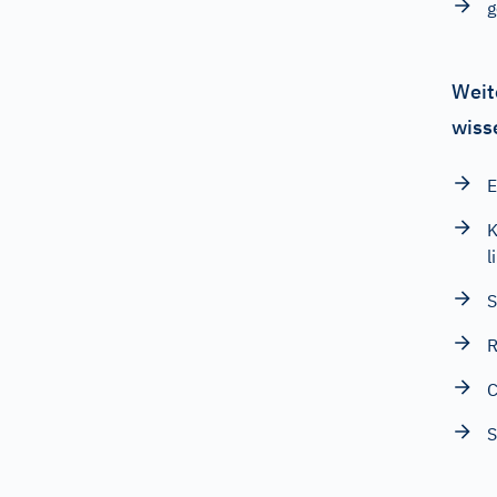
Weit
wiss
E
K
l
S
R
C
S