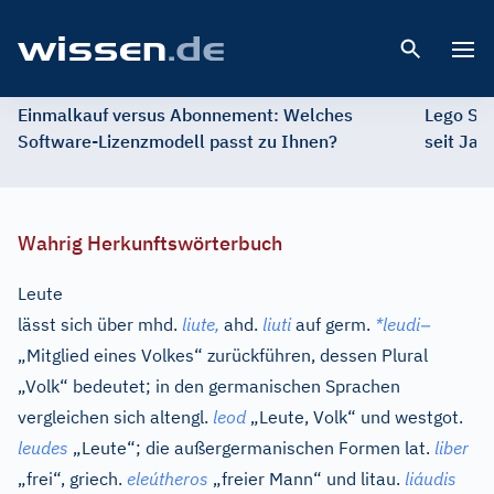
Open 
Einmalkauf versus Abonnement: Welches
Lego St
Software-Lizenzmodell passt zu Ihnen?
seit Jah
Wahrig Herkunftswörterbuch
Leute
–
lässt sich über
mhd.
liute,
ahd.
liuti
auf
germ.
*leudi
„Mitglied eines Volkes“ zurückführen, dessen Plural
„Volk“ bedeutet; in den germanischen Sprachen
vergleichen sich
altengl.
leod
„Leute, Volk“ und
westgot.
leudes
„Leute“; die außergermanischen Formen
lat.
liber
„frei“,
griech.
eleútheros
„freier Mann“ und
litau.
liáudis