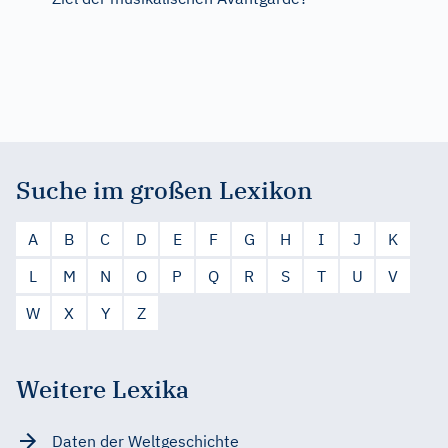
Suche im großen Lexikon
A
B
C
D
E
F
G
H
I
J
K
L
M
N
O
P
Q
R
S
T
U
V
W
X
Y
Z
Weitere Lexika
Daten der Weltgeschichte