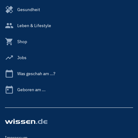
Gesundheit
Leben & Lifestyle
Shop
Jobs
Was geschah am ...?
Geboren am ...
Footer
Impressum