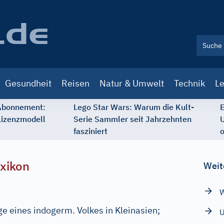
Gesundheit
Reisen
Natur & Umwelt
Technik
Le
 Abonnement:
Lego Star Wars: Warum die Kult-
E
Lizenzmodell
Serie Sammler seit Jahrzehnten
U
fasziniert
o
xikon
Weit
W
e eines indogerm. Volkes in Kleinasien;