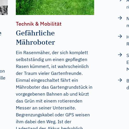
A
r
N
Technik & Mobilität
m
e
Gefährliche
H
Mähroboter
R
Ein Rasenmäher, der sich komplett
S
selbstständig um einen gepflegten
E
Rasen kümmert, ist wahrscheinlich
M
von
der Traum vieler Gartenfreunde.
lle
Einmal eingeschaltet fährt ein
B
Mähroboter das Gartengrundstück in
d
vorgegebenen Bahnen ab und kürzt
das Grün mit einem rotierenden
Messer an seiner Unterseite.
Begrenzungskabel oder GPS weisen
ihm dabei den Weg. Ist der
Ladestand des Akkus bedrohlich