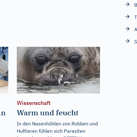
B
T
A
S
Wissenschaft
nn
Warm und feucht
In den Nasenhöhlen von Robben und
Huftieren fühlen sich Parasiten