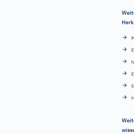
Weit
Herk
E
E
l
H
Weit
wiss