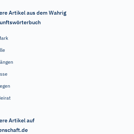
ere Artikel aus dem Wahrig
unftswörterbuch
Mark
lle
hängen
sse
iegen
eirat
ere Artikel auf
enschaft.de