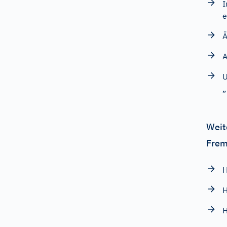
I
e
Ä
A
U
„
Weit
Frem
H
H
H