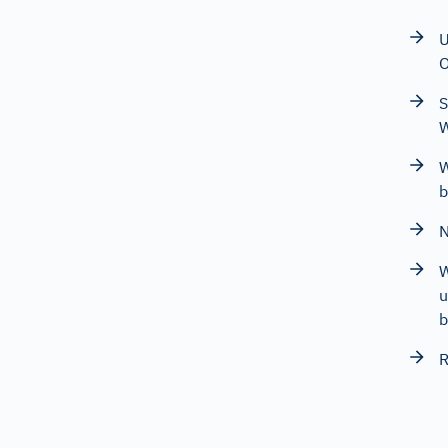
U
O
S
W
W
b
N
W
u
b
R