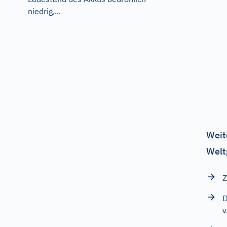
niedrig,...
Weit
Welt
Z
D
v