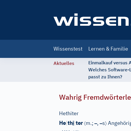
Main
Wissenstest
Lernen & Familie
navigation
Einmalkauf versus
Aktuelles
Welches Software-
passt zu Ihnen?
Wahrig Fremdwörterle
Hethiter
〈
–
–
〉
He
|
th
i
|
ter
m.;
,
s
Angehörig