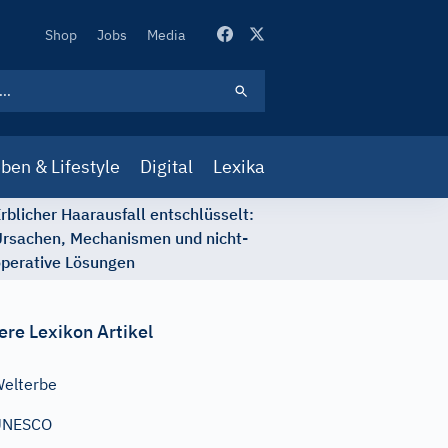
Secondary
Shop
Jobs
Media
Navigation
ben & Lifestyle
Digital
Lexika
rblicher Haarausfall entschlüsselt:
rsachen, Mechanismen und nicht-
perative Lösungen
ere Lexikon Artikel
elterbe
UNESCO