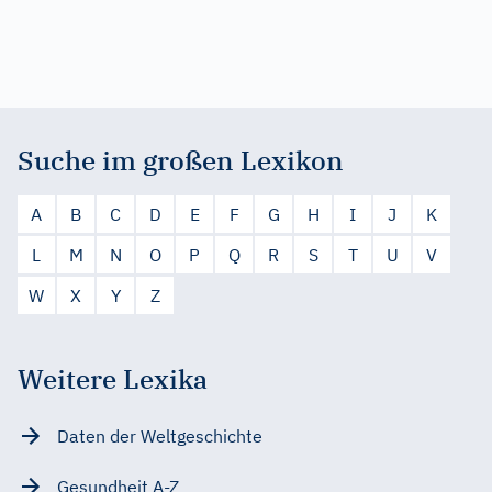
Suche im großen Lexikon
A
B
C
D
E
F
G
H
I
J
K
L
M
N
O
P
Q
R
S
T
U
V
W
X
Y
Z
Weitere Lexika
Daten der Weltgeschichte
Gesundheit A-Z