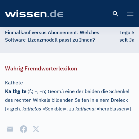
Open 
Einmalkauf versus Abonnement: Welches
Lego St
Software-Lizenzmodell passt zu Ihnen?
seit Jah
Wahrig Fremdwörterlexikon
Kathete
e
〈
–
–
〉
Ka
|
th
|
te
f.;
,
n;
Geom.
eine der beiden die Schenkel
des rechten Winkels bildenden Seiten in einem Dreieck
[
<
grch.
kathetos
»Senkblei«; zu
kathienai
»herablassen«
]