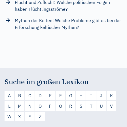
Flucht und Zuflucht: Welche politischen Folgen
haben Flüchtlingsströme?
Mythen der Kelten: Welche Probleme gibt es bei der
Erforschung keltischer Mythen?
Suche im großen Lexikon
A
B
C
D
E
F
G
H
I
J
K
L
M
N
O
P
Q
R
S
T
U
V
W
X
Y
Z