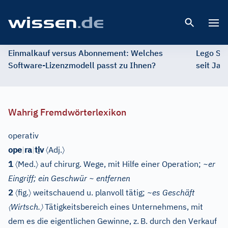
Open 
Einmalkauf versus Abonnement: Welches
Lego St
Software-Lizenzmodell passt zu Ihnen?
seit Jah
Wahrig Fremdwörterlexikon
operativ
〈
〉
ope
|
ra
|
t
i
v
Adj.
〈
〉
1
Med.
auf chirurg. Wege, mit Hilfe einer Operation;
~er
Eingriff; ein Geschwür ~ entfernen
〈
〉
2
fig.
weitschauend u. planvoll tätig;
~es Geschäft
〈
〉
Wirtsch.
Tätigkeitsbereich eines Unternehmens, mit
dem es die eigentlichen Gewinne, z.
B. durch den Verkauf