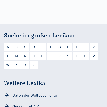
Suche im großen Lexikon
A
B
C
D
E
F
G
H
I
J
K
L
M
N
O
P
Q
R
S
T
U
V
W
X
Y
Z
Weitere Lexika
Daten der Weltgeschichte
Gesundheit A-Z