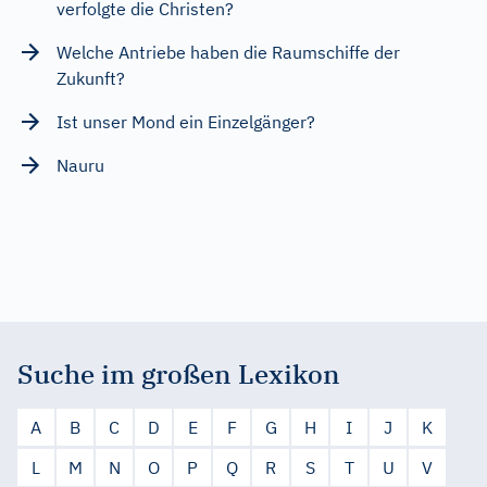
verfolgte die Christen?
Welche Antriebe haben die Raumschiffe der
Zukunft?
Ist unser Mond ein Einzelgänger?
Nauru
Suche im großen Lexikon
A
B
C
D
E
F
G
H
I
J
K
L
M
N
O
P
Q
R
S
T
U
V