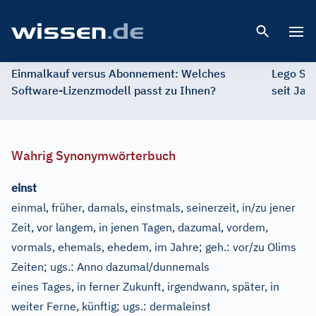
Open 
Einmalkauf versus Abonnement: Welches
Lego St
Software-Lizenzmodell passt zu Ihnen?
seit Jah
Wahrig Synonymwörterbuch
einst
einmal, früher, damals, einstmals, seinerzeit, in/zu jener
Zeit, vor langem, in jenen Tagen, dazumal, vordem,
vormals, ehemals, ehedem, im Jahre
;
geh.:
vor/zu Olims
Zeiten
;
ugs.:
Anno dazumal/dunnemals
eines Tages, in ferner Zukunft, irgendwann, später, in
weiter Ferne, künftig
;
ugs.:
dermaleinst