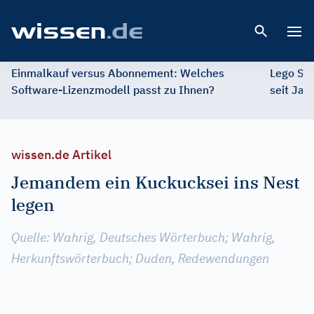
Open 
Einmalkauf versus Abonnement: Welches
Lego St
Software-Lizenzmodell passt zu Ihnen?
seit Jah
wissen.de Artikel
Jemandem ein Kuckucksei ins Nest
legen
Quelle: Wahrig, Deutsches Wörterbuch; Wahrig,
Herkunftswörterbuch; Duden, Redewendungen