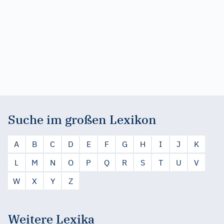
Suche im großen Lexikon
A
B
C
D
E
F
G
H
I
J
K
L
M
N
O
P
Q
R
S
T
U
V
W
X
Y
Z
Weitere Lexika