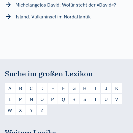
Michelangelos David: Wofür steht der »David«?
Island: Vulkaninsel im Nordatlantik
Suche im großen Lexikon
A
B
C
D
E
F
G
H
I
J
K
L
M
N
O
P
Q
R
S
T
U
V
W
X
Y
Z
Weitere Lexika