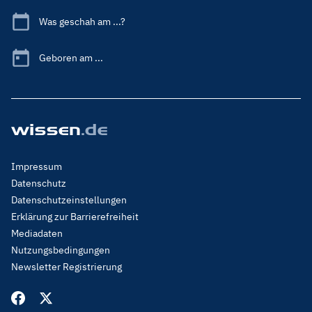
Was geschah am ...?
Geboren am ...
Footer
Impressum
Menu
Datenschutz
Legal
Datenschutzeinstellungen
Erklärung zur Barrierefreiheit
Mediadaten
Nutzungsbedingungen
Newsletter Registrierung