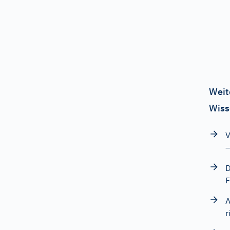
Weit
Wiss
V
–
D
F
A
r