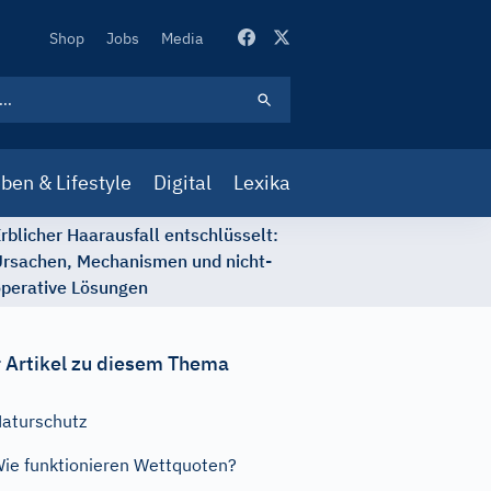
Secondary
Shop
Jobs
Media
Navigation
ben & Lifestyle
Digital
Lexika
rblicher Haarausfall entschlüsselt:
rsachen, Mechanismen und nicht-
perative Lösungen
 Artikel zu diesem Thema
aturschutz
ie funktionieren Wettquoten?