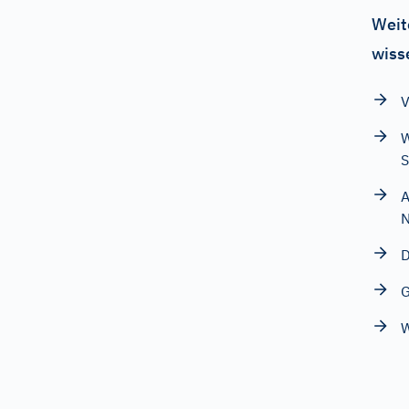
Weit
wiss
V
W
S
A
N
D
G
W