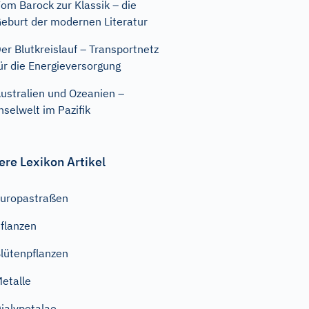
om Barock zur Klassik – die
eburt der modernen Literatur
er Blutkreislauf – Transportnetz
ür die Energieversorgung
ustralien und Ozeanien –
nselwelt im Pazifik
ere Lexikon Artikel
uropastraßen
flanzen
lütenpflanzen
etalle
ialypetalae