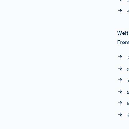
P
Weit
Frem
D
e
m
a
I