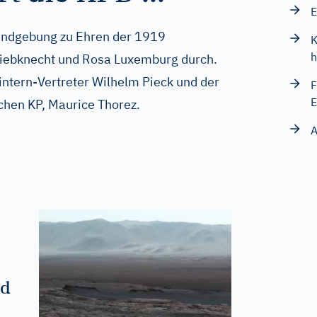
E
ndgebung zu Ehren der 1919
K
h
iebknecht und Rosa Luxemburg durch.
ntern-Vertreter Wilhelm Pieck und der
F
E
chen KP, Maurice Thorez.
A
nd