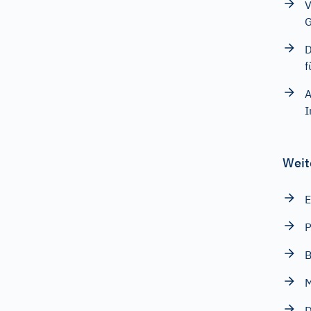
V
G
D
f
A
I
Weit
E
P
B
M
D