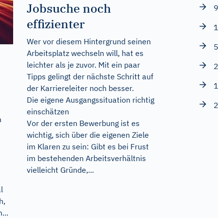
Jobsuche noch
9
effizienter
1
Wer vor diesem Hintergrund seinen
5
Arbeitsplatz wechseln will, hat es
leichter als je zuvor. Mit ein paar
2
Tipps gelingt der nächste Schritt auf
1
der Karriereleiter noch besser.
Die eigene Ausgangssituation richtig
2
einschätzen
m
Vor der ersten Bewerbung ist es
wichtig, sich über die eigenen Ziele
im Klaren zu sein: Gibt es bei Frust
im bestehenden Arbeitsverhältnis
vielleicht Gründe,...
l
h,
...