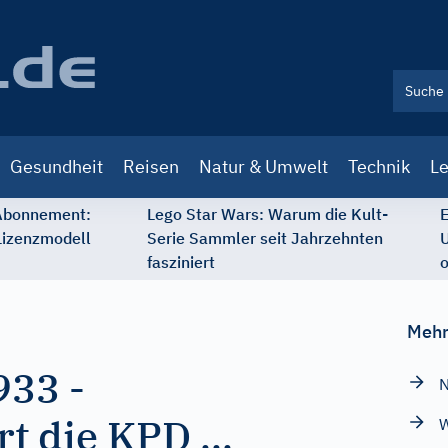
Gesundheit
Reisen
Natur & Umwelt
Technik
Le
 Abonnement:
Lego Star Wars: Warum die Kult-
E
Lizenzmodell
Serie Sammler seit Jahrzehnten
U
fasziniert
o
Mehr
933
-
N
rt die KPD ...
W