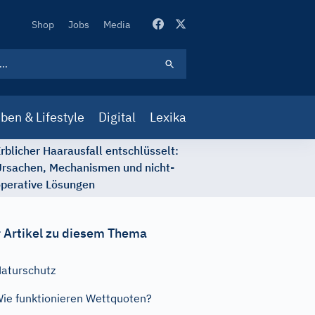
Secondary
Shop
Jobs
Media
Navigation
ben & Lifestyle
Digital
Lexika
rblicher Haarausfall entschlüsselt:
rsachen, Mechanismen und nicht-
perative Lösungen
 Artikel zu diesem Thema
aturschutz
ie funktionieren Wettquoten?