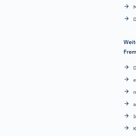
M
D
Weit
Frem
D
e
m
a
I