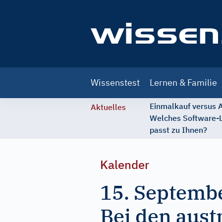
Main
Wissenstest
Lernen & Familie
navigation
Einmalkauf versus
Aktuelles
Welches Software-
passt zu Ihnen?
Kalender
15. Septemb
Bei den aust