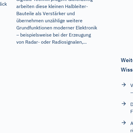
ick
arbeiten diese kleinen Halbleiter-
Bauteile als Verstärker und
übernehmen unzählige weitere
Grundfunktionen moderner Elektronik
– beispielsweise bei der Erzeugung
von Radar- oder Radiosignalen,...
Weit
Wiss
V
–
D
F
A
r