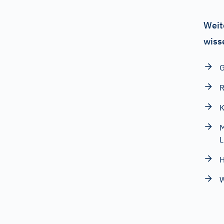
Weit
wiss
G
R
K
M
L
H
W