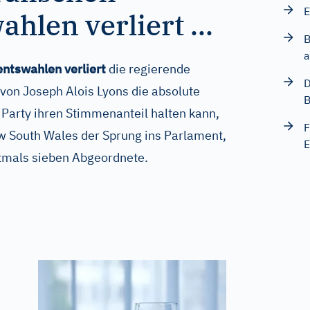
E
hlen verliert ...
B
a
entswahlen verliert
die regierende
D
 von Joseph Alois Lyons die absolute
B
Party ihren Stimmenanteil halten kann,
F
ew South Wales der Sprung ins Parlament,
E
stmals sieben Abgeordnete.