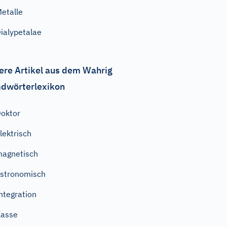
etalle
ialypetalae
ere Artikel aus dem Wahrig
dwörterlexikon
oktor
lektrisch
agnetisch
stronomisch
ntegration
Kasse