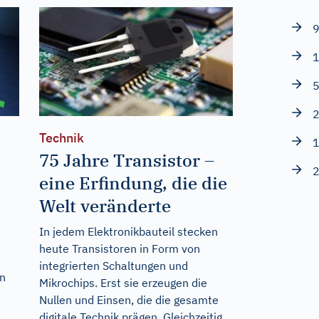
9
1
5
2
Technik
1
75 Jahre Transistor –
2
eine Erfindung, die die
Welt veränderte
In jedem Elektronikbauteil stecken
heute Transistoren in Form von
integrierten Schaltungen und
en
Mikrochips. Erst sie erzeugen die
n
Nullen und Einsen, die die gesamte
digitale Technik prägen. Gleichzeitig