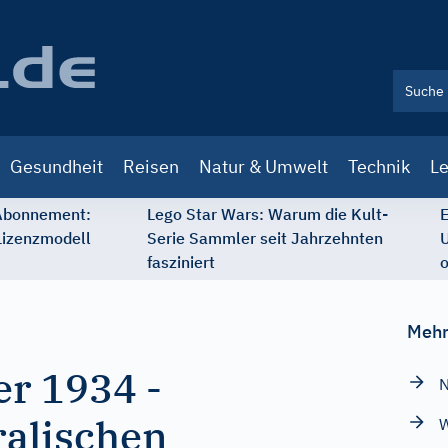
Gesundheit
Reisen
Natur & Umwelt
Technik
Le
 Abonnement:
Lego Star Wars: Warum die Kult-
E
Lizenzmodell
Serie Sammler seit Jahrzehnten
U
fasziniert
o
Mehr
er 1934
-
N
ralischen
W