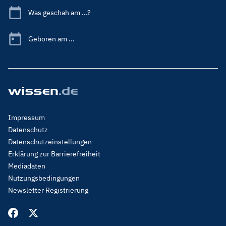
Was geschah am ...?
Geboren am ...
Footer
Impressum
Menu
Datenschutz
Legal
Datenschutzeinstellungen
Erklärung zur Barrierefreiheit
Mediadaten
Nutzungsbedingungen
Newsletter Registrierung