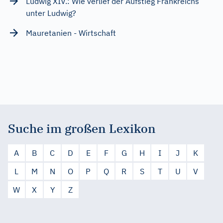
Ludwig XIV.: Wie verlief der Aufstieg Frankreichs
unter Ludwig?
Mauretanien - Wirtschaft
Suche im großen Lexikon
A
B
C
D
E
F
G
H
I
J
K
L
M
N
O
P
Q
R
S
T
U
V
W
X
Y
Z