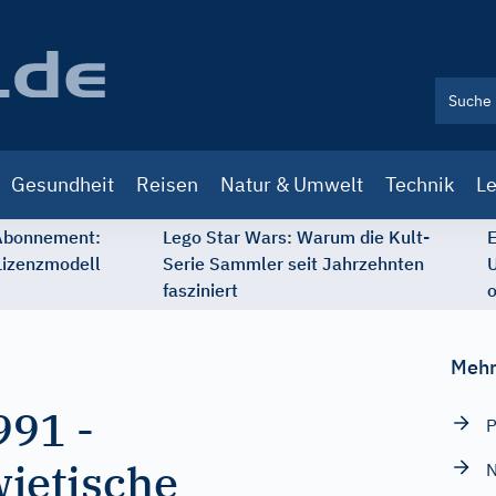
Gesundheit
Reisen
Natur & Umwelt
Technik
Le
 Abonnement:
Lego Star Wars: Warum die Kult-
E
Lizenzmodell
Serie Sammler seit Jahrzehnten
U
fasziniert
o
Mehr
991
-
P
jetische
N