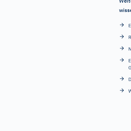
Weit
wiss
E
R
N
E
G
D
W