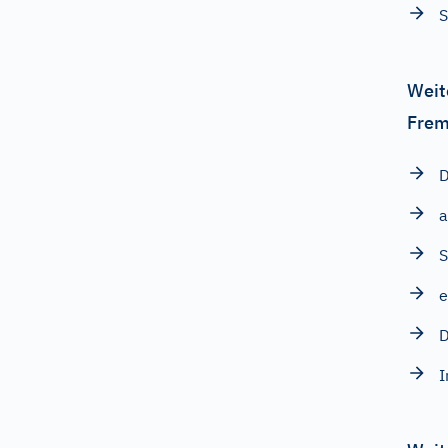
S
Weit
Frem
D
a
e
D
I