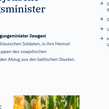
D
gsminister
B
D
U
igungsminister Jewgeni
M
itauischen Soldaten, in ihre Heimat
S
ruppen des sowjetischen
 den Abzug aus den baltischen Staaten.
: