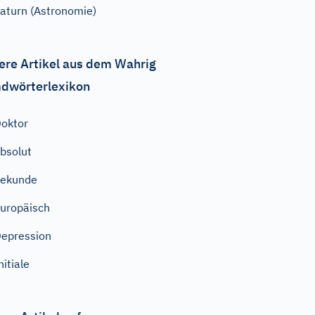
aturn (Astronomie)
ere Artikel aus dem Wahrig
dwörterlexikon
oktor
bsolut
Sekunde
uropäisch
epression
nitiale