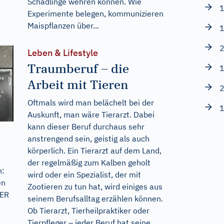
Schädlinge wehren können. Wie
1
Experimente belegen, kommunizieren
Maispflanzen über...
1
2
Leben & Lifestyle
Traumberuf – die
1
Arbeit mit Tieren
2
Oftmals wird man belächelt bei der
1
Auskunft, man wäre Tierarzt. Dabei
kann dieser Beruf durchaus sehr
anstrengend sein, geistig als auch
körperlich. Ein Tierarzt auf dem Land,
der regelmäßig zum Kalben geholt
n:
wird oder ein Spezialist, der mit
en
Zootieren zu tun hat, wird einiges aus
GER
seinem Berufsalltag erzählen können.
Ob Tierarzt, Tierheilpraktiker oder
Tierpfleger – jeder Beruf hat seine...