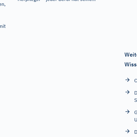
en,
mit
Weit
Wiss
C
D
S
G
D